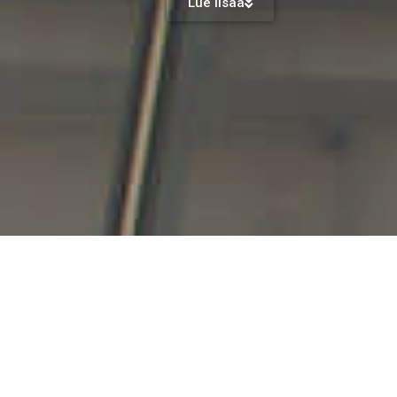
Lue lisää
velumme markkinointiisi