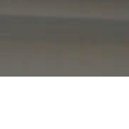
Yhdistä Google -pal