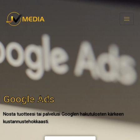
Google Ads
Nosta tuotteesi tai palvelusi Googlen hakutulosten kärkeen
kustannustehokkaasti.