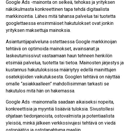
Google Ads -mainonta on selkeä, tehokas ja yrityksen
näkökulmasta konkreettinen tapa tehdä digitaalista
markkinointia. Lähes mitä tahansa palvelua tai tuotetta
googlettaessa ensimmäiset hakutulokset ovat jonkin
yrityksen maksettuja mainoksia.
Asiantuntijapalveluna ostettaessa Google markkinoijan
tehtävä on optimoida mainokset, avainsanat ja
laskeutumissivut vastaamaan haun tehneen henkilön
etsimää palvelua, tuotetta tai tietoa. Mainosten järjestys ja
kustannus hakutuloksissa määriytyy edellä mainittujen
osatekijöiden vaikutuksesta. Googlen tehtävä on näyttää
omalle ”asiakkaalleen” mahdollisimman tarkasti se
hakutulos mitä hän on hakemassa.
Google Ads -mainonnalla saadaan aikaiseksi nopeita,
konkreettisia ja myyntiä lisääviä tuloksia. Sivustollesi
ohjataan tiedonjanoista, ostovalmista ja potentiaalista
yleisöä, minkä jälkeen verkkosivujesi tehtävä on viedä
ostopäätös ja ostotapahtuma maaliin.